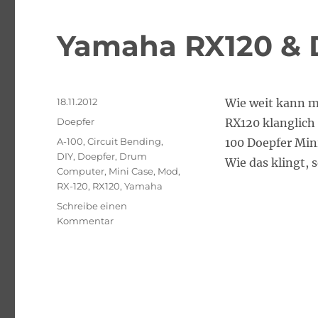
Yamaha RX120 & 
Veröffentlicht
18.11.2012
Wie weit kann m
am
Kategorien
Doepfer
RX120 klanglich
Schlagwörter
A-100
,
Circuit Bending
,
100 Doepfer Min
DIY
,
Doepfer
,
Drum
Wie das klingt, 
Computer
,
Mini Case
,
Mod
,
RX-120
,
RX120
,
Yamaha
Schreibe einen
zu
Kommentar
Yamaha
RX120
&
Doepfer
A-
100