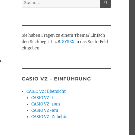
Suche
nach:
Sie haben Fragen zu einem Thema? Einfach
den Suchbegriff, z.B.
SYSEX
in das Such-Feld
eingeben.
r.
oepfer A-100“
CASIO VZ – EINFÜHRUNG
CASIO VZ: Übersicht
CASIO VZ-1
CASIO VZ-10m
CASIO VZ-8m
CASIO VZ: Zubehör