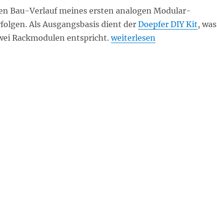
den Bau-Verlauf meines ersten analogen Modular-
folgen. Als Ausgangsbasis dient der
Doepfer DIY Kit
, was
„Modular-Synthesizer Eige
wei Rackmodulen entspricht.
weiterlesen