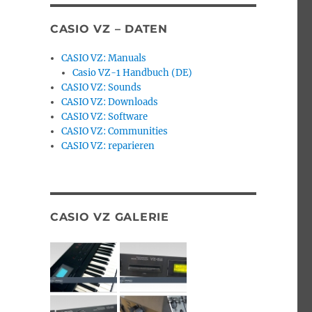
CASIO VZ – DATEN
nbau (update)“
CASIO VZ: Manuals
Casio VZ-1 Handbuch (DE)
CASIO VZ: Sounds
CASIO VZ: Downloads
CASIO VZ: Software
CASIO VZ: Communities
CASIO VZ: reparieren
CASIO VZ GALERIE