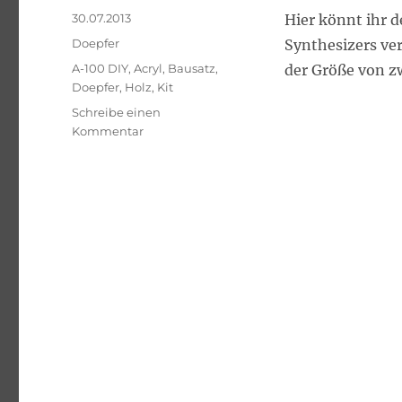
Veröffentlicht
30.07.2013
Hier könnt ihr 
am
Kategorien
Doepfer
Synthesizers ver
Schlagwörter
A-100 DIY
,
Acryl
,
Bausatz
,
der Größe von z
Doepfer
,
Holz
,
Kit
Schreibe einen
zu
Kommentar
Modular-
Synthesizer
Eigenbau
(update)