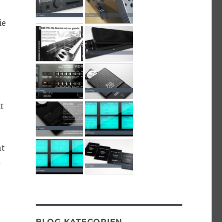
ie
t
.
ht
s
BLOG KATEGORIEN