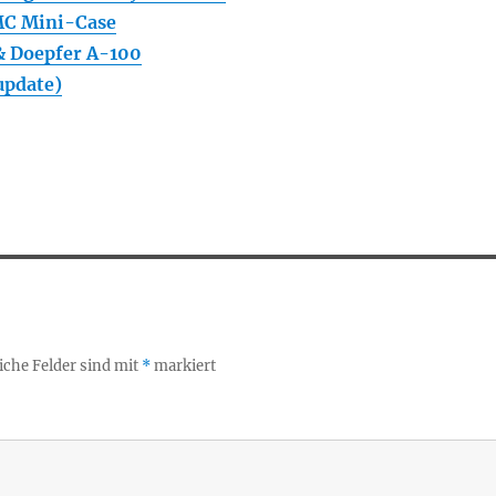
MC Mini-Case
 Doepfer A-100
update)
iche Felder sind mit
*
markiert