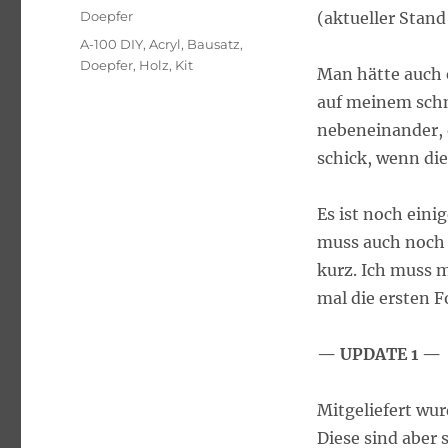
am
Kategorien
Doepfer
(aktueller Stand
Schlagwörter
A-100 DIY
,
Acryl
,
Bausatz
,
Doepfer
,
Holz
,
Kit
Man hätte auch e
auf meinem schm
nebeneinander, d
schick, wenn die
Es ist noch eini
muss auch noch 
kurz. Ich muss 
mal die ersten 
— UPDATE 1 —
Mitgeliefert wur
Diese sind aber 