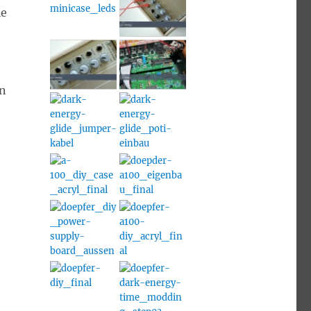
ie
an