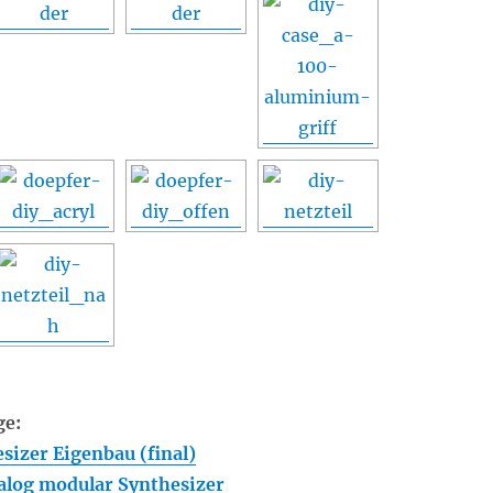
ge:
izer Eigenbau (final)
alog modular Synthesizer