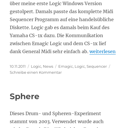
über meine erste Logic Windows Version
gestolpert. Damals passte das komplette Midi
Sequencer Programm auf eine handelsübliche
Diskette. Logic gab es damals beim Kauf des
Yamaha CS-1x dazu. Die Kommunikation
zwischen Emagic Logic und dem CS-1x lief
„Emagic Logic“
dank General Midi sehr einfach ab.
weiterlesen
Veröffentlicht
Kategorien
Schlagwörter
10.11.2011
Logic
,
News
Emagic
,
Logic
,
Sequencer
am
zu
Schreibe einen Kommentar
Emagic
Logic
Sphere
Dieses Drum- und Spheren-Experiment
stammt von 2003. Verwendet wurde auch