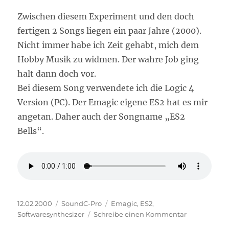
Zwischen diesem Experiment und den doch
fertigen 2 Songs liegen ein paar Jahre (2000).
Nicht immer habe ich Zeit gehabt, mich dem
Hobby Musik zu widmen. Der wahre Job ging
halt dann doch vor.
Bei diesem Song verwendete ich die Logic 4
Version (PC). Der Emagic eigene ES2 hat es mir
angetan. Daher auch der Songname „ES2
Bells“.
Veröffentlicht
Kategorien
Schlagwörter
12.02.2000
SoundC-Pro
Emagic
,
ES2
,
am
zu
Softwaresynthesizer
Schreibe einen Kommentar
ES2