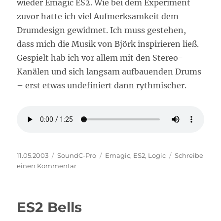
wieder Emagic ES2. Wie bei dem Experiment
zuvor hatte ich viel Aufmerksamkeit dem
Drumdesign gewidmet. Ich muss gestehen,
dass mich die Musik von Björk inspirieren ließ.
Gespielt hab ich vor allem mit den Stereo-
Kanälen und sich langsam aufbauenden Drums
– erst etwas undefiniert dann rythmischer.
Veröffentlicht
Kategorien
Schlagwörter
11.05.2003
SoundC-Pro
Emagic
,
ES2
,
Logic
Schreibe
am
zu
einen Kommentar
Sphere
ES2 Bells