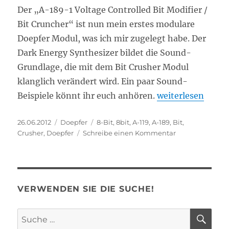
Der „A-189-1 Voltage Controlled Bit Modifier /
Bit Cruncher“ ist nun mein erstes modulare
Doepfer Modul, was ich mir zugelegt habe. Der
Dark Energy Synthesizer bildet die Sound-
Grundlage, die mit dem Bit Crusher Modul
klanglich verändert wird. Ein paar Sound-
„Doepfer A-189-1
Beispiele könnt ihr euch anhören.
weiterlesen
Veröffentlicht
Kategorien
Schlagwörter
26.06.2012
Doepfer
8-Bit
,
8bit
,
A-119
,
A-189
,
Bit
,
am
zu
Crusher
,
Doepfer
Schreibe einen Kommentar
Doepfer
A-
189-
1
Bit
VERWENDEN SIE DIE SUCHE!
Crusher
SU
Suche