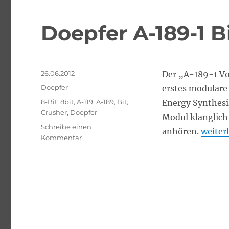
Doepfer A-189-1 B
Veröffentlicht
26.06.2012
Der „A-189-1 Vol
am
Kategorien
Doepfer
erstes modulare
Schlagwörter
8-Bit
,
8bit
,
A-119
,
A-189
,
Bit
,
Energy Synthesi
Crusher
,
Doepfer
Modul klanglich 
Schreibe einen
„Doepf
anhören.
weiter
zu
Kommentar
Doepfer
A-
189-
1
Bit
Crusher