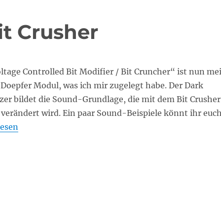
it Crusher
tage Controlled Bit Modifier / Bit Cruncher“ ist nun me
 Doepfer Modul, was ich mir zugelegt habe. Der Dark
zer bildet die Sound-Grundlage, die mit dem Bit Crusher
verändert wird. Ein paar Sound-Beispiele könnt ihr euc
er A-189-1 Bit Crusher“
lesen