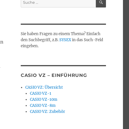
Suche
nach:
Sie haben Fragen zu einem Thema? Einfach
den Suchbegriff, z.B.
SYSEX
in das Such-Feld
in
eingeben.
h
CASIO VZ – EINFÜHRUNG
CASIO VZ: Übersicht
CASIO VZ-1
CASIO VZ-10m
CASIO VZ-8m
CASIO VZ: Zubehör