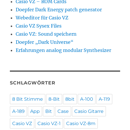
Casio VZ – ROM Cards
Doepfer Dark Energy patch generator
Webeditor für Casio VZ
Casio VZ Sysex Files
Casio VZ: Sound speichern
Doepfer „Dark Universe“
Erfahrungen analog modular Synthesizer
SCHLAGWÖRTER
8 Bit Stimme
8-Bit
8bit
A-100
A-119
A-189
App
Bit
Case
Casio Gitarre
Casio VZ
Casio VZ-1
Casio VZ-8m