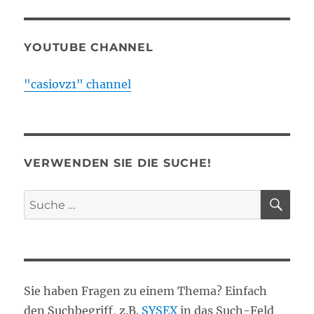
YOUTUBE CHANNEL
"casiovz1" channel
VERWENDEN SIE DIE SUCHE!
SU
Suche
nach:
Sie haben Fragen zu einem Thema? Einfach
den Suchbegriff, z.B.
SYSEX
in das Such-Feld