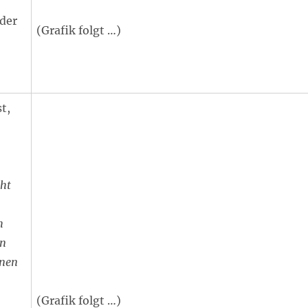
der
(Grafik folgt …)
t,
cht
h
en
inen
(Grafik folgt …)