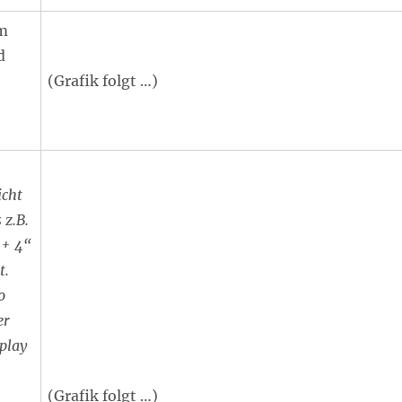
em
d
(Grafik folgt …)
icht
 z.B.
 + 4“
t.
o
er
splay
(Grafik folgt …)