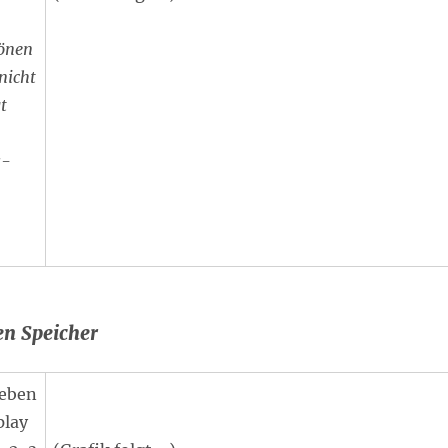
önen
nicht
t
s-
en Speicher
ieben
play