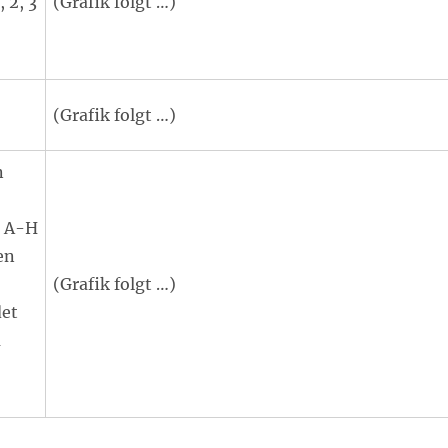
 2, 3
(Grafik folgt …)
(Grafik folgt …)
n
n A-H
en
(Grafik folgt …)
det
m