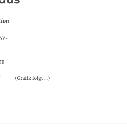
tion
LAY-
UE
N
(Grafik folgt …)