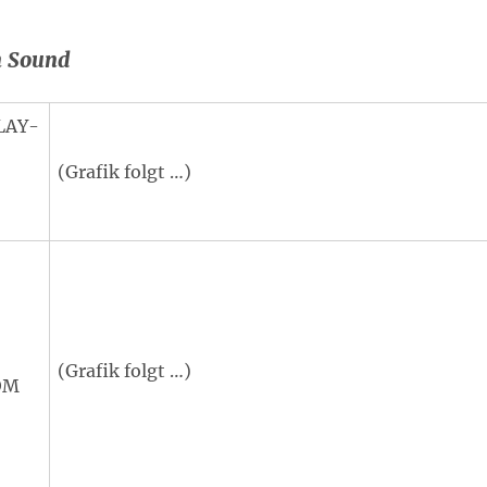
n Sound
LAY-
(Grafik folgt …)
(Grafik folgt …)
ROM