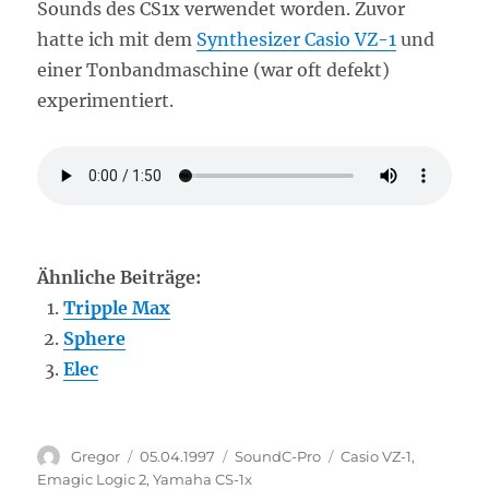
Sounds des CS1x verwendet worden. Zuvor
hatte ich mit dem
Synthesizer Casio VZ-1
und
einer Tonbandmaschine (war oft defekt)
experimentiert.
Ähnliche Beiträge:
Tripple Max
Sphere
Elec
Autor
Veröffentlicht
Kategorien
Schlagwörter
Gregor
05.04.1997
SoundC-Pro
Casio VZ-1
,
am
Emagic Logic 2
,
Yamaha CS-1x