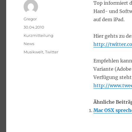
Top informiert 
Hard- und Softw
Autor
Gregor
auf dem iPad.
Veröffentlicht
30.04.2010
am
Format
Kurzmitteilung
Hier gehts zu d
Kategorien
News
http://twitter.
Schlagwörter
Musikwelt
,
Twitter
Empfehlen kann 
Variante (Adobe 
Verfügung steht
http://www.twe
Ähnliche Beiträ
Mac OSX sprech