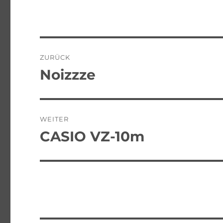
Beitragsnavigation
ZURÜCK
Noizzze
Vorheriger
Beitrag:
WEITER
CASIO VZ-10m
Nächster
Beitrag: