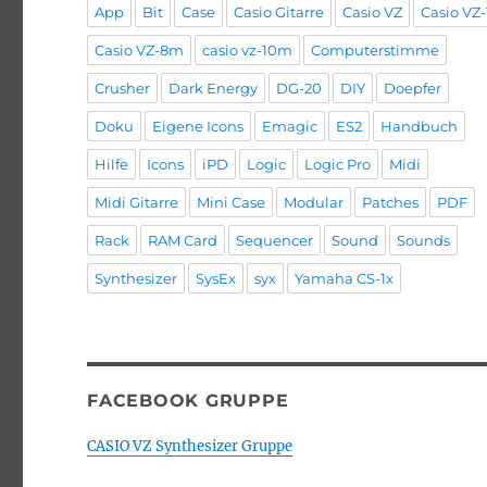
App
Bit
Case
Casio Gitarre
Casio VZ
Casio VZ-
Casio VZ-8m
casio vz-10m
Computerstimme
Crusher
Dark Energy
DG-20
DIY
Doepfer
Doku
Eigene Icons
Emagic
ES2
Handbuch
Hilfe
Icons
iPD
Logic
Logic Pro
Midi
Midi Gitarre
Mini Case
Modular
Patches
PDF
Rack
RAM Card
Sequencer
Sound
Sounds
Synthesizer
SysEx
syx
Yamaha CS-1x
FACEBOOK GRUPPE
CASIO VZ Synthesizer Gruppe